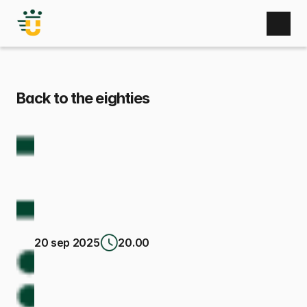
Home
Nieuws
Activiteiten
Zaal huren
Back to the eighties
Bufetten
Gebruikers
Bestuur
Sponsoren
Fotoboek
Contact
20 sep 2025
20.00