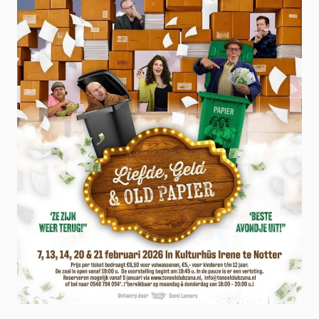
‹ Toneel Zuna
Kuiermiddag ›