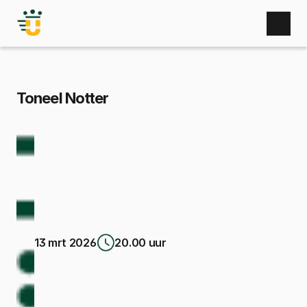
Home
Nieuws
Activiteiten
Zaal huren
Toneel Notter
Bufetten
Gebruikers
Bestuur
Sponsoren
Fotoboek
Contact
13 mrt 2026
20.00 uur