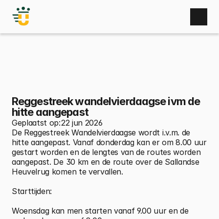
Home
Nieuws
Activiteiten
Zaal huren
Bufetten
Gebruikers
Bestuur
Reggestreek wandelvierdaagse ivm de 
Sponsoren
hitte aangepast
Fotoboek
Geplaatst op:
22 jun 2026
Contact
De Reggestreek Wandelvierdaagse wordt i.v.m. de 
hitte aangepast. Vanaf donderdag kan er om 8.00 uur 
gestart worden en de lengtes van de routes worden 
aangepast. De 30 km en de route over de Sallandse 
Heuvelrug komen te vervallen.
Starttijden:
Woensdag kan men starten vanaf 9.00 uur en de 