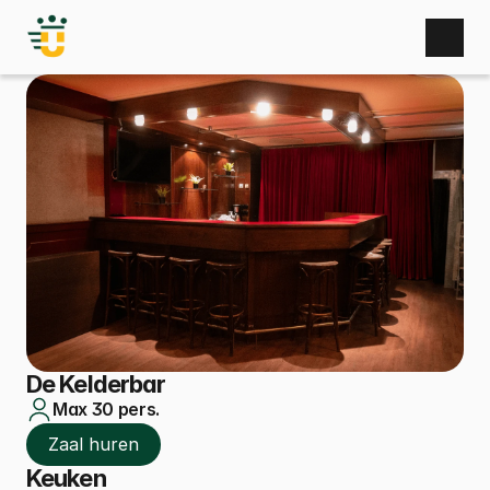
Home
Nieuws
Activiteiten
Zaal huren
Bufetten
Gebruikers
Bestuur
Sponsoren
Fotoboek
Contact
De Kelderbar
Max 30 pers.
Zaal huren
Zaal huren
Keuken