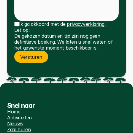
Ik ga akkoord met de 
privacyverklaring.
Let op: 
De gekozen datum en tijd zijn nog geen 
Koud en warm buffetten:
definitieve boeking. We laten u snel weten of 
het gewenste moment beschikbaar is.
Versturen
Koud en warm buffet vanaf 10 
Versturen
pers.
€28,95 p.p.
Bekijk details
Bekijk details
Snel naar
Home
Activiteiten
Koud en warm buffet vanaf 12 
Nieuws
pers.
Zaal huren
€24,95 p.p.