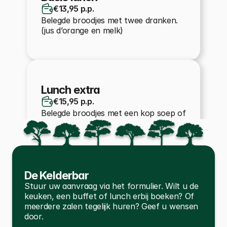
€13,95 p.p.
Belegde broodjes met twee dranken. 
(jus d’orange en melk)
Lunch extra
€15,95 p.p.
Belegde broodjes met een kop soep of 
een broodje kroket. Twee dranken en 
fruit.
De Kelderbar
Stuur uw aanvraag via het formulier. Wilt u de 
Luxe lunch
keuken, een buffet of lunch erbij boeken? Of 
€17,95 p.p.
meerdere zalen tegelijk huren? Geef u wensen 
Belegde broodjes met soep en een 
door.
broodje kroket. Ook met twee 