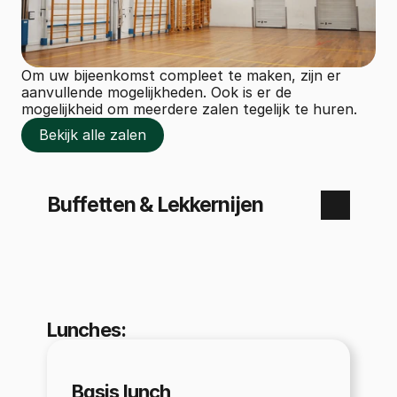
Om uw bijeenkomst compleet te maken, zijn er 
aanvullende mogelijkheden. Ook is er de 
elijkheden
mogelijkheid om meerdere zalen tegelijk te huren.
elijkheden
Bekijk alle zalen
Bekijk alle zalen
Buffetten & Lekkernijen
Lunches:
Basis lunch